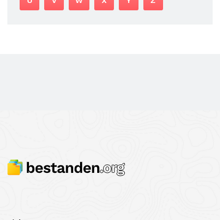
U
V
W
X
Y
Z