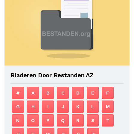
Bladeren Door Bestanden AZ
#
A
B
C
D
E
F
G
H
I
J
K
L
M
N
O
P
Q
R
S
T