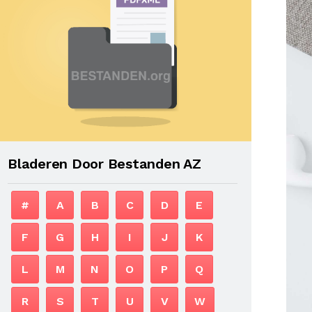
Bladeren Door Bestanden AZ
#
A
B
C
D
E
F
G
H
I
J
K
L
M
N
O
P
Q
R
S
T
U
V
W