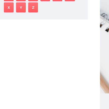
X
Y
Z