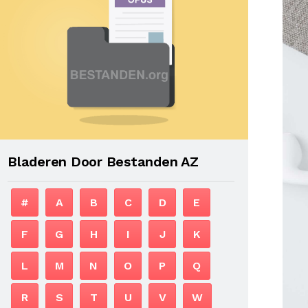
Bladeren Door Bestanden AZ
#
A
B
C
D
E
F
G
H
I
J
K
L
M
N
O
P
Q
R
S
T
U
V
W