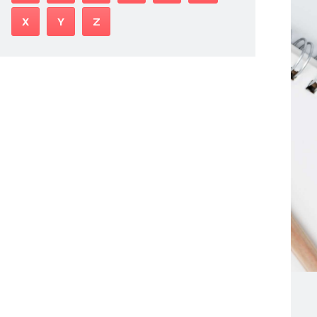
X
Y
Z