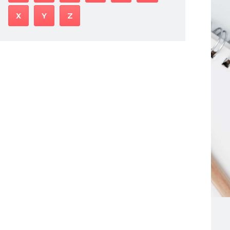
X
Y
Z