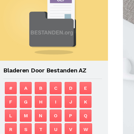
Bladeren Door Bestanden AZ
#
A
B
C
D
E
F
G
H
I
J
K
L
M
N
O
P
Q
R
S
T
U
V
W