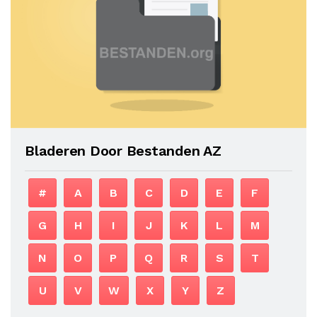
Bladeren Door Bestanden AZ
#
A
B
C
D
E
F
G
H
I
J
K
L
M
N
O
P
Q
R
S
T
U
V
W
X
Y
Z