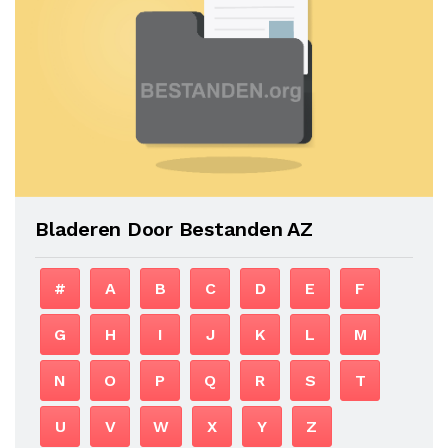
Bladeren Door Bestanden AZ
#
A
B
C
D
E
F
G
H
I
J
K
L
M
N
O
P
Q
R
S
T
U
V
W
X
Y
Z