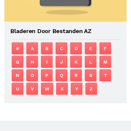
Bladeren Door Bestanden AZ
#
A
B
C
D
E
F
G
H
I
J
K
L
M
N
O
P
Q
R
S
T
U
V
W
X
Y
Z