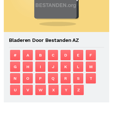
Bladeren Door Bestanden AZ
#
A
B
C
D
E
F
G
H
I
J
K
L
M
N
O
P
Q
R
S
T
U
V
W
X
Y
Z