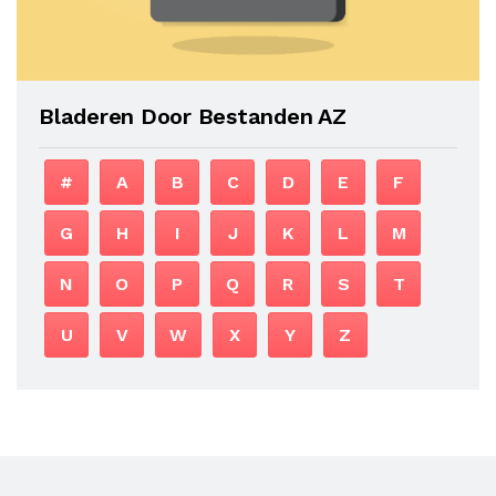
Bladeren Door Bestanden AZ
#
A
B
C
D
E
F
G
H
I
J
K
L
M
N
O
P
Q
R
S
T
U
V
W
X
Y
Z