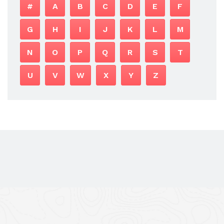
#
A
B
C
D
E
F
G
H
I
J
K
L
M
N
O
P
Q
R
S
T
U
V
W
X
Y
Z