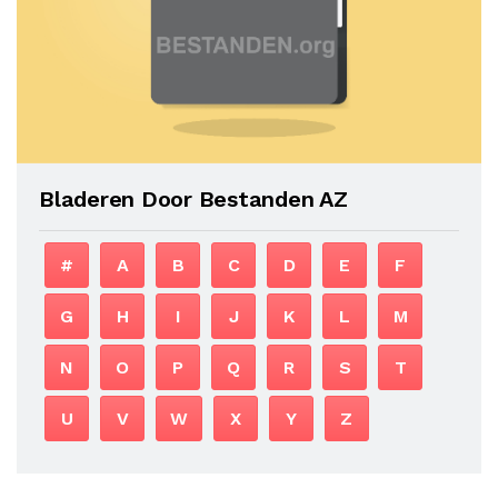
Bladeren Door Bestanden AZ
#
A
B
C
D
E
F
G
H
I
J
K
L
M
N
O
P
Q
R
S
T
U
V
W
X
Y
Z