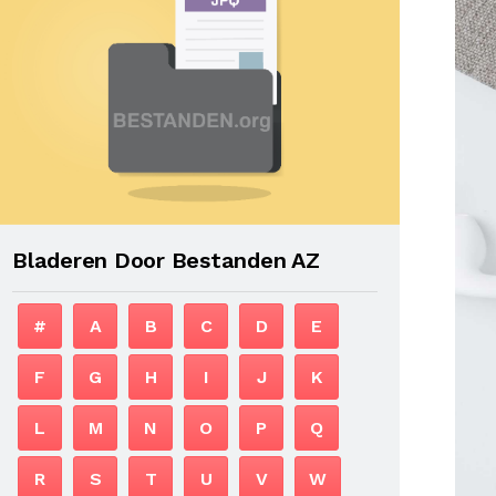
Bladeren Door Bestanden AZ
#
A
B
C
D
E
F
G
H
I
J
K
L
M
N
O
P
Q
R
S
T
U
V
W