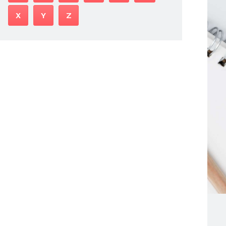
X
Y
Z