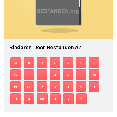
Bladeren Door Bestanden AZ
#
A
B
C
D
E
F
G
H
I
J
K
L
M
N
O
P
Q
R
S
T
U
V
W
X
Y
Z