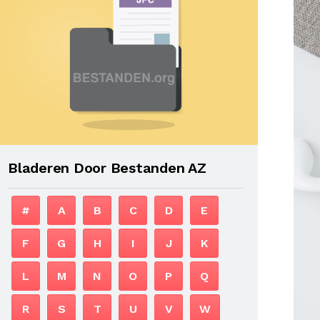
Bladeren Door Bestanden AZ
#
A
B
C
D
E
F
G
H
I
J
K
L
M
N
O
P
Q
R
S
T
U
V
W