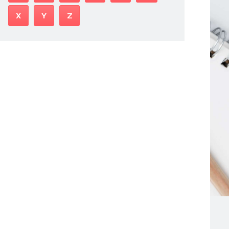
X
Y
Z