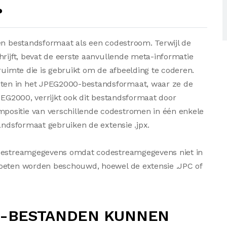
?
een bestandsformaat als een codestroom. Terwijl de
hrijft, bevat de eerste aanvullende meta-informatie
ruimte die is gebruikt om de afbeelding te coderen.
ten in het JPEG2000-bestandsformaat, waar ze de
JPEG2000, verrijkt ook dit bestandsformaat door
positie van verschillende codestromen in één enkele
tandsformaat gebruiken de extensie .jpx.
odestreamgegevens omdat codestreamgegevens niet in
moeten worden beschouwd, hoewel de extensie .JPC of
C-BESTANDEN KUNNEN