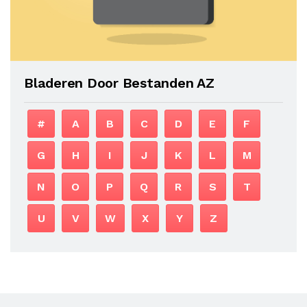
Bladeren Door Bestanden AZ
#
A
B
C
D
E
F
G
H
I
J
K
L
M
N
O
P
Q
R
S
T
U
V
W
X
Y
Z