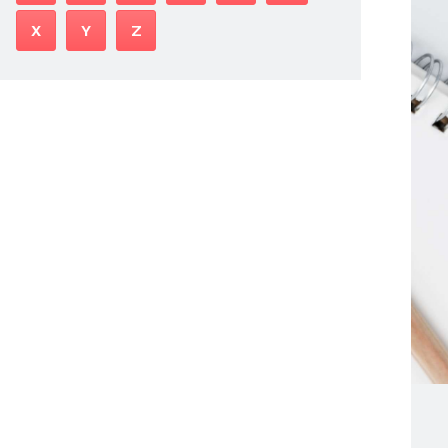
X
Y
Z