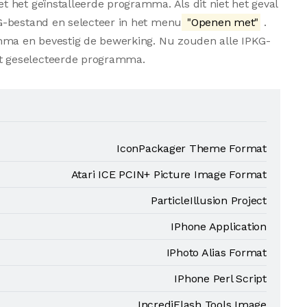
 het geïnstalleerde programma. Als dit niet het geval
G-bestand en selecteer in het menu
"Openen met"
.
amma en bevestig de bewerking. Nu zouden alle IPKG-
t geselecteerde programma.
IconPackager Theme Format
Atari ICE PCIN+ Picture Image Format
ParticleIllusion Project
IPhone Application
IPhoto Alias Format
IPhone Perl Script
IncrediFlash Tools Image