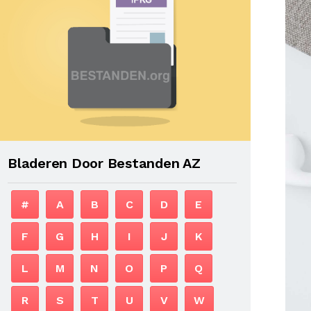
Bladeren Door Bestanden AZ
#
A
B
C
D
E
F
G
H
I
J
K
L
M
N
O
P
Q
R
S
T
U
V
W