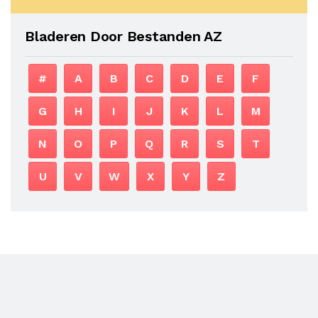
Bladeren Door Bestanden AZ
#
A
B
C
D
E
F
G
H
I
J
K
L
M
N
O
P
Q
R
S
T
U
V
W
X
Y
Z