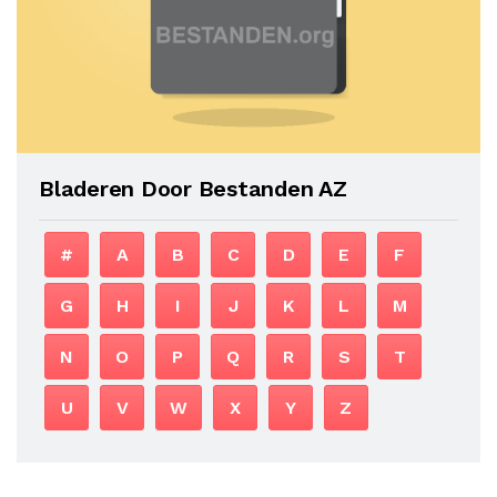
Bladeren Door Bestanden AZ
#
A
B
C
D
E
F
G
H
I
J
K
L
M
N
O
P
Q
R
S
T
U
V
W
X
Y
Z