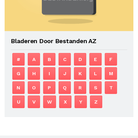
Bladeren Door Bestanden AZ
#
A
B
C
D
E
F
G
H
I
J
K
L
M
N
O
P
Q
R
S
T
U
V
W
X
Y
Z