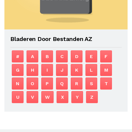
Bladeren Door Bestanden AZ
#
A
B
C
D
E
F
G
H
I
J
K
L
M
N
O
P
Q
R
S
T
U
V
W
X
Y
Z