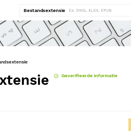
Bestandsextensie
andsextensie
xtensie
Geverifieerde informatie