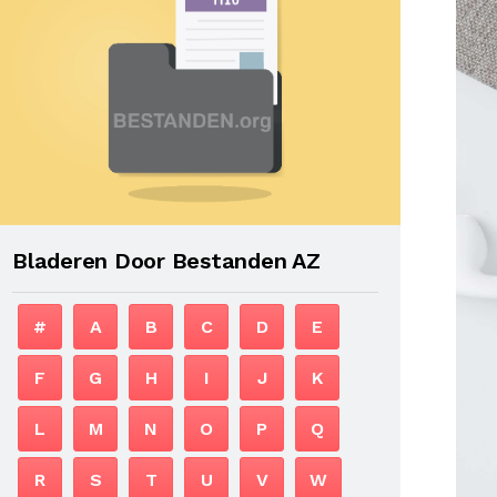
Bladeren Door Bestanden AZ
#
A
B
C
D
E
F
G
H
I
J
K
L
M
N
O
P
Q
R
S
T
U
V
W