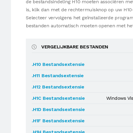
de bestandsindeling H10 moeten associëren met 
is, klik dan met de rechtermuisknop op uw H10
Selecteer vervolgens het geïnstalleerde progr
bestanden automatisch moeten openen met he
VERGELIJKBARE BESTANDEN
.H10 Bestandsextensie
.H11 Bestandsextensie
.H12 Bestandsextensie
.H1C Bestandsextensie
Windows Vis
.H1D Bestandsextensie
.H1F Bestandsextensie
.H1H Bestandsextensie