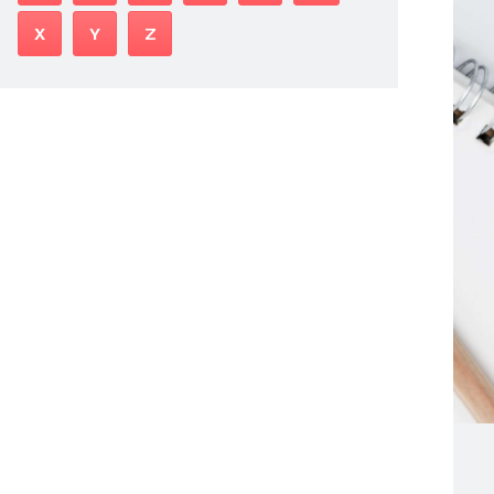
X
Y
Z