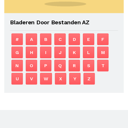
Bladeren Door Bestanden AZ
#
A
B
C
D
E
F
G
H
I
J
K
L
M
N
O
P
Q
R
S
T
U
V
W
X
Y
Z