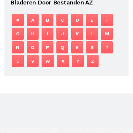
Bladeren Door Bestanden AZ
#
A
B
C
D
E
F
G
H
I
J
K
L
M
N
O
P
Q
R
S
T
U
V
W
X
Y
Z