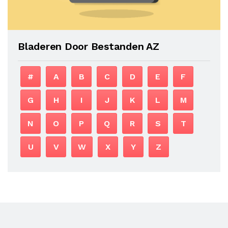
Bladeren Door Bestanden AZ
#
A
B
C
D
E
F
G
H
I
J
K
L
M
N
O
P
Q
R
S
T
U
V
W
X
Y
Z