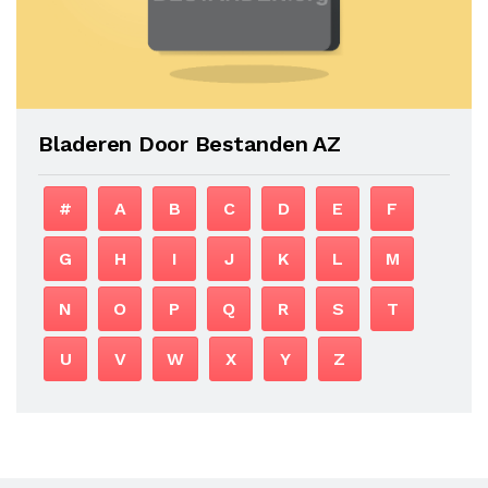
Bladeren Door Bestanden AZ
#
A
B
C
D
E
F
G
H
I
J
K
L
M
N
O
P
Q
R
S
T
U
V
W
X
Y
Z