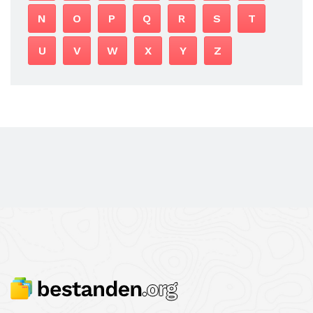
N
O
P
Q
R
S
T
U
V
W
X
Y
Z