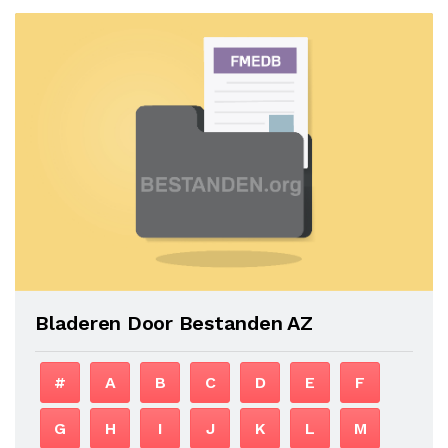
Bladeren Door Bestanden AZ
#
A
B
C
D
E
F
G
H
I
J
K
L
M