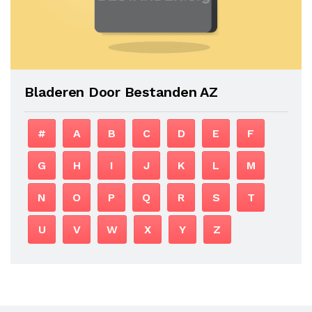
Bladeren Door Bestanden AZ
#
A
B
C
D
E
F
G
H
I
J
K
L
M
N
O
P
Q
R
S
T
U
V
W
X
Y
Z