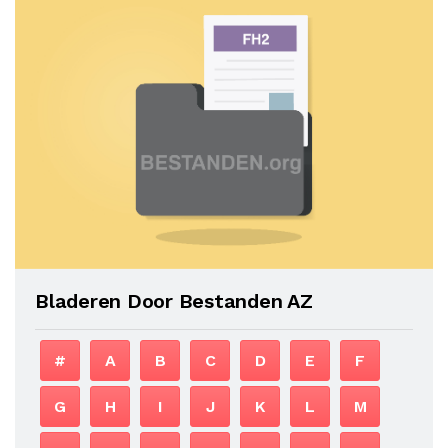
Bladeren Door Bestanden AZ
#
A
B
C
D
E
F
G
H
I
J
K
L
M