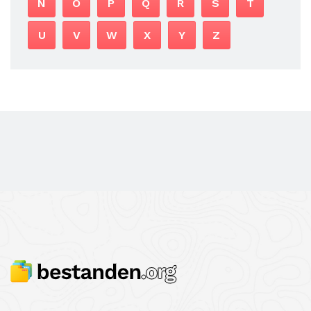
N
O
P
Q
R
S
T
U
V
W
X
Y
Z