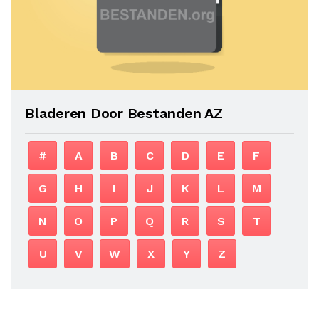
Bladeren Door Bestanden AZ
#
A
B
C
D
E
F
G
H
I
J
K
L
M
N
O
P
Q
R
S
T
U
V
W
X
Y
Z