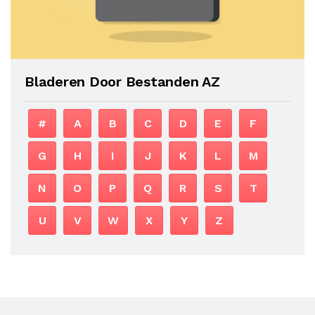
Bladeren Door Bestanden AZ
#
A
B
C
D
E
F
G
H
I
J
K
L
M
N
O
P
Q
R
S
T
U
V
W
X
Y
Z