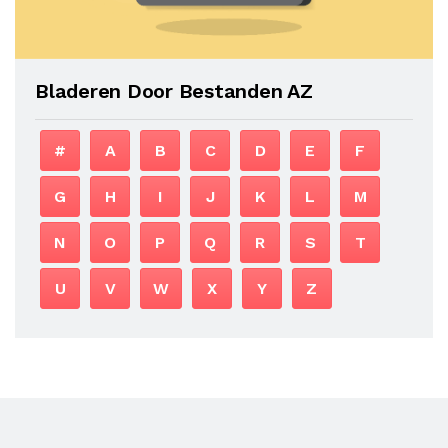
Bladeren Door Bestanden AZ
#
A
B
C
D
E
F
G
H
I
J
K
L
M
N
O
P
Q
R
S
T
U
V
W
X
Y
Z