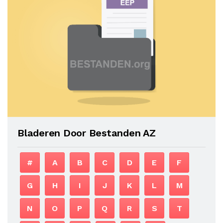
Bladeren Door Bestanden AZ
#
A
B
C
D
E
F
G
H
I
J
K
L
M
N
O
P
Q
R
S
T