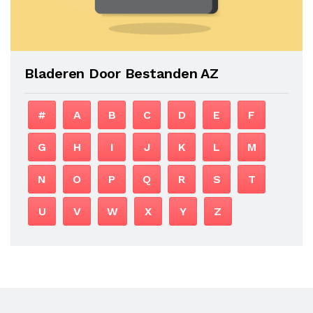
Bladeren Door Bestanden AZ
#
A
B
C
D
E
F
G
H
I
J
K
L
M
N
O
P
Q
R
S
T
U
V
W
X
Y
Z