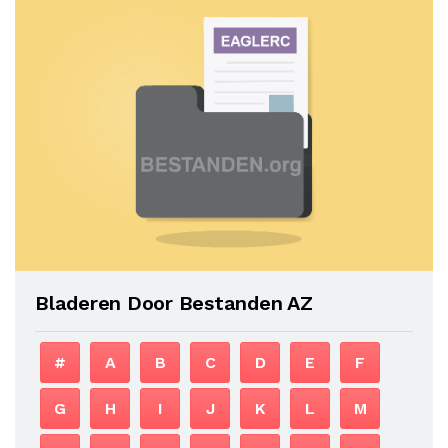
Bladeren Door Bestanden AZ
#
A
B
C
D
E
F
G
H
I
J
K
L
M