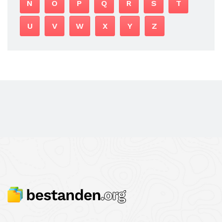
N
O
P
Q
R
S
T
U
V
W
X
Y
Z