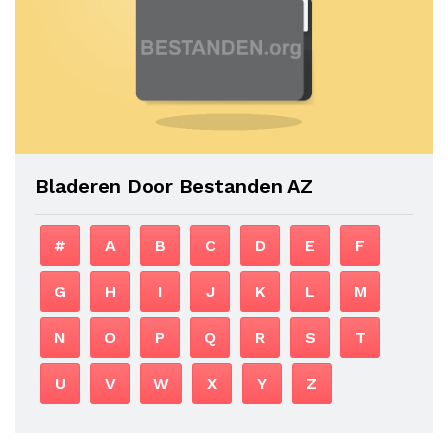
Bladeren Door Bestanden AZ
#
A
B
C
D
E
F
G
H
I
J
K
L
M
N
O
P
Q
R
S
T
U
V
W
X
Y
Z