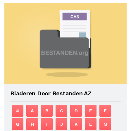
Bladeren Door Bestanden AZ
#
A
B
C
D
E
F
G
H
I
J
K
L
M