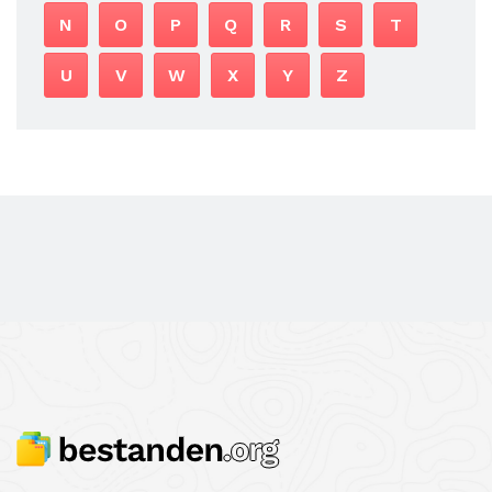
N
O
P
Q
R
S
T
U
V
W
X
Y
Z