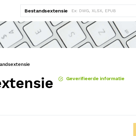
Bestandsextensie
andsextensie
xtensie
Geverifieerde informatie