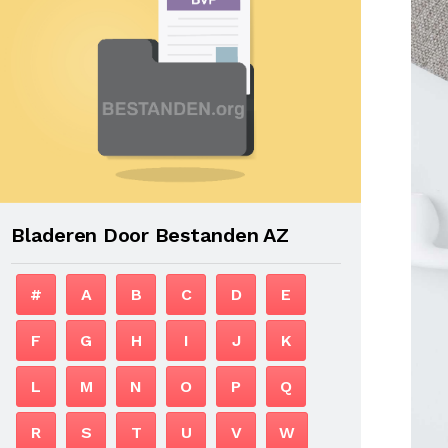
Bladeren Door Bestanden AZ
#
A
B
C
D
E
F
G
H
I
J
K
L
M
N
O
P
Q
R
S
T
U
V
W