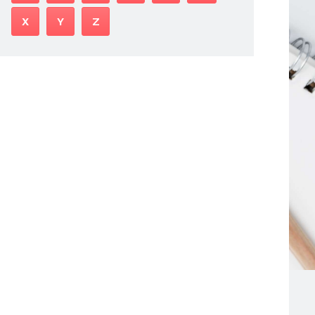
X
Y
Z