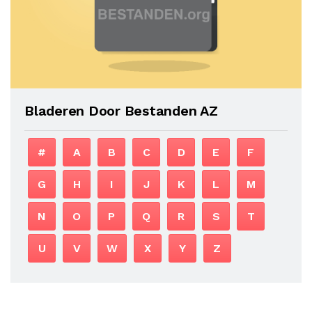
Bladeren Door Bestanden AZ
#
A
B
C
D
E
F
G
H
I
J
K
L
M
N
O
P
Q
R
S
T
U
V
W
X
Y
Z