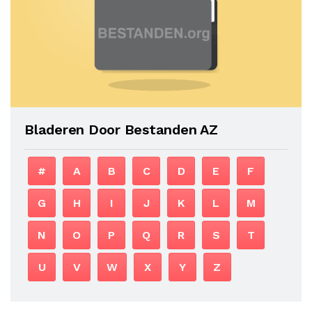
Bladeren Door Bestanden AZ
#
A
B
C
D
E
F
G
H
I
J
K
L
M
N
O
P
Q
R
S
T
U
V
W
X
Y
Z