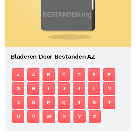
Bladeren Door Bestanden AZ
#
A
B
C
D
E
F
G
H
I
J
K
L
M
N
O
P
Q
R
S
T
U
V
W
X
Y
Z