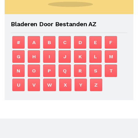
Bladeren Door Bestanden AZ
#
A
B
C
D
E
F
G
H
I
J
K
L
M
N
O
P
Q
R
S
T
U
V
W
X
Y
Z