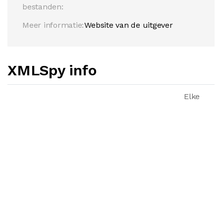
bestanden:
Meer informatie:
Website van de uitgever
XMLSpy info
Elke