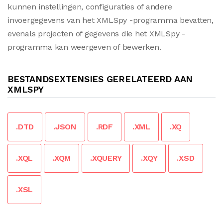
kunnen instellingen, configuraties of andere
invoergegevens van het XMLSpy -programma bevatten,
evenals projecten of gegevens die het XMLSpy -
programma kan weergeven of bewerken.
BESTANDSEXTENSIES GERELATEERD AAN
XMLSPY
.DTD
.JSON
.RDF
.XML
.XQ
.XQL
.XQM
.XQUERY
.XQY
.XSD
.XSL