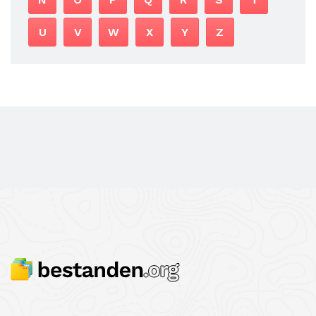
U
V
W
X
Y
Z