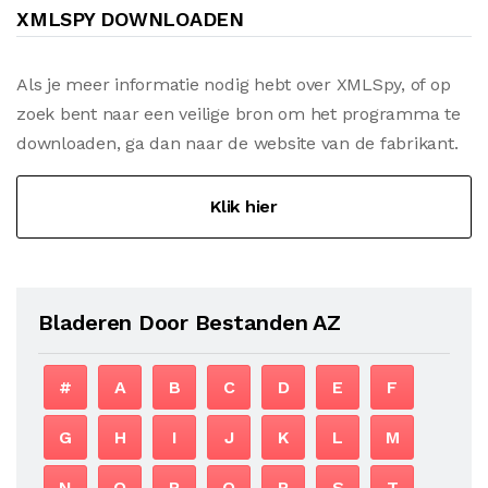
XMLSPY DOWNLOADEN
Als je meer informatie nodig hebt over XMLSpy, of op
zoek bent naar een veilige bron om het programma te
downloaden, ga dan naar de website van de fabrikant.
Klik hier
Bladeren Door Bestanden AZ
#
A
B
C
D
E
F
G
H
I
J
K
L
M
N
O
P
Q
R
S
T