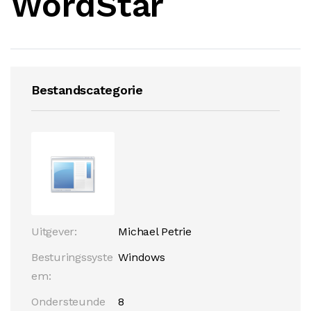
WordStar
Bestandscategorie
Uitgever:
Michael Petrie
Besturingssyste
Windows
em:
Ondersteunde
8