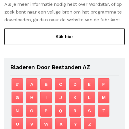
Als je meer informatie nodig hebt over WordStar, of op
zoek bent naar een veilige bron om het programma te
downloaden, ga dan naar de website van de fabrikant.
Klik hier
Bladeren Door Bestanden AZ
#
A
B
C
D
E
F
G
H
I
J
K
L
M
N
O
P
Q
R
S
T
U
V
W
X
Y
Z