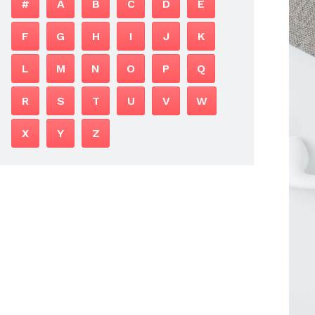
#
A
B
C
D
E
F
G
H
I
J
K
L
M
N
O
P
Q
R
S
T
U
V
W
X
Y
Z