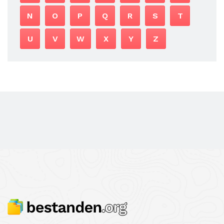
N
O
P
Q
R
S
T
U
V
W
X
Y
Z