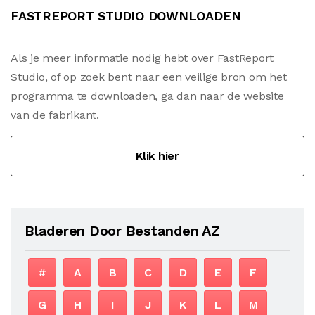
FASTREPORT STUDIO DOWNLOADEN
Als je meer informatie nodig hebt over FastReport
Studio, of op zoek bent naar een veilige bron om het
programma te downloaden, ga dan naar de website
van de fabrikant.
Klik hier
Bladeren Door Bestanden AZ
#
A
B
C
D
E
F
G
H
I
J
K
L
M