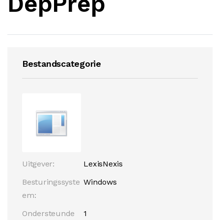
DepPrep
Bestandscategorie
Uitgever:
LexisNexis
Besturingssyste
Windows
em:
Ondersteunde
1