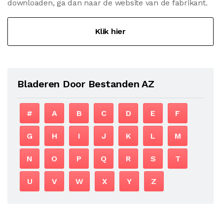
downloaden, ga dan naar de website van de fabrikant.
Klik hier
Bladeren Door Bestanden AZ
#
A
B
C
D
E
F
G
H
I
J
K
L
M
N
O
P
Q
R
S
T
U
V
W
X
Y
Z